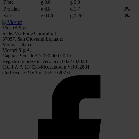
Fibre
g 3.0
g 0.8
Proteine
g 6.8
g 1.7
3%
Sale
g 0.80
g 0.20
3%
Vicenzi S.p.a.
Sede: Via Forte Garofolo, 1
37057, San Giovanni Lupatoto,
Verona – Italia
Vicenzi S.p.A.
Capitale Sociale € 3.900.000,00 I.V.
Registro Imprese di Verona n. 00227320231
C.C.I.A.A.114031-Meccanog.n: VR012884
Cod Fisc. e P.IVA n. 00227320231