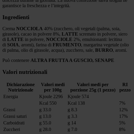
dolcezza durante la giornata. La nuova confezione salva sfoglia ne
garantisce la freschezza e l’integrità.
Ingredienti
Crema
NOCCIOLA
40% (zucchero, oli vegetali (palma, soia,
girasole), cacao in polvere 8%,
LATTE
scremato in polvere, siero
di
LATTE
in polvere,
NOCCIOLE
2%, emulsionanti: lecitina
di
SOIA
, aromi), farina di
FRUMENTO
, margarina vegetale (olio
di palma, olio di girasole, acqua), zucchero, sale,
BURRO
, aromi.
Può contenere
ALTRA FRUTTA A GUSCIO, SENAPE
Valori nutrizionali
Dichiarazione
Valori medi
Valori medi per
RI
Nutrizionale
per 100g
porzione 25g (1 pezzo)
pezzo
Energia
Kjoule 2296
Kjoule 574
Kcal 550
Kcal 138
7%
Grassi
g 33.0
g 8.3
12%
Grassi saturi
g 13.0
g 3.3
17%
Carboidrati
g 55.0
g 14
5%
Zuccheri
g 28.0
g 7.0
8%