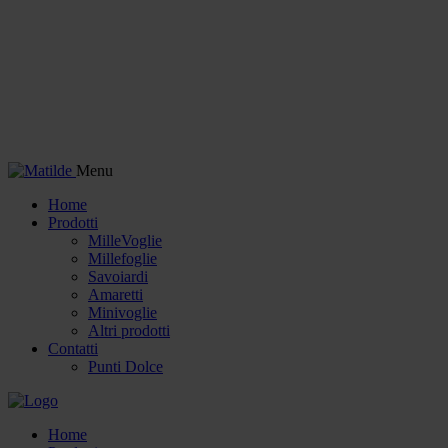
Menu
Home
Prodotti
MilleVoglie
Millefoglie
Savoiardi
Amaretti
Minivoglie
Altri prodotti
Contatti
Punti Dolce
Home