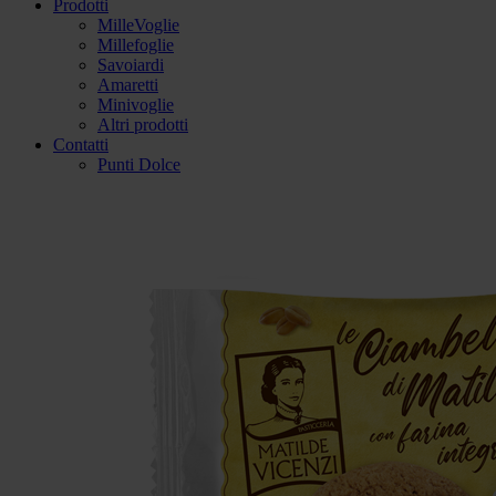
Prodotti
MilleVoglie
Millefoglie
Savoiardi
Amaretti
Minivoglie
Altri prodotti
Contatti
Punti Dolce