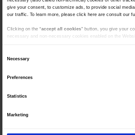
give your consent, to customize ads, to provide social media
our traffic. To learn more, please click here are consult our ful
Clicking on the “
accept all cookies
” button, you give your co
Millefoglie Mini Snack con crema alla nocciola da 600 g
necessary and non-necessary cookies enabled on the Websi
Clicking on the “
give consent to the selected cookies
” but
Consent
to the use of the cookies that you selected by macro-area via
Necessary
Selection
given here below.
Preferences
Clicking the “
use necessary cookies only
” button or
clickin
you will continue to navigate on the Website and only the co
for that purpose will be used.
Statistics
Marketing