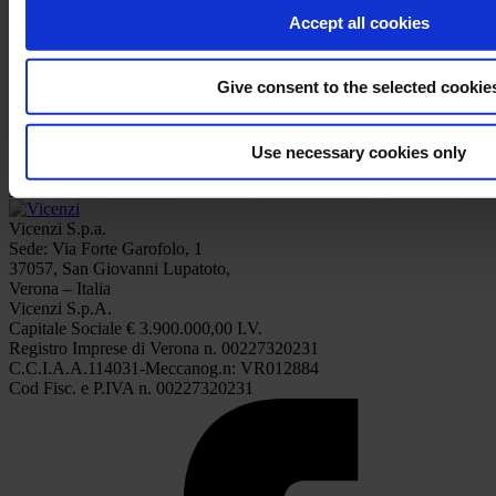
Accept all cookies
Give consent to the selected cookie
Use necessary cookies only
Millefoglie Mini Snack con crema pasticcera da 600 g
Vicenzi S.p.a.
Sede: Via Forte Garofolo, 1
37057, San Giovanni Lupatoto,
Verona – Italia
Vicenzi S.p.A.
Capitale Sociale € 3.900.000,00 I.V.
Registro Imprese di Verona n. 00227320231
C.C.I.A.A.114031-Meccanog.n: VR012884
Cod Fisc. e P.IVA n. 00227320231