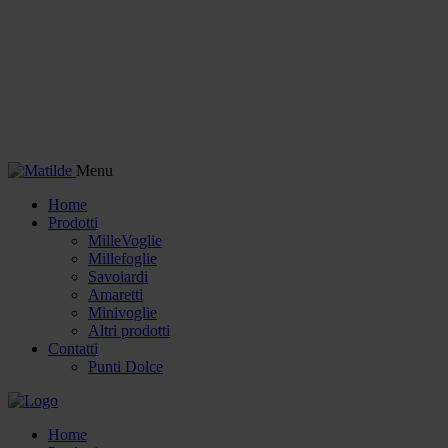
Menu
Home
Prodotti
MilleVoglie
Millefoglie
Savoiardi
Amaretti
Minivoglie
Altri prodotti
Contatti
Punti Dolce
Home