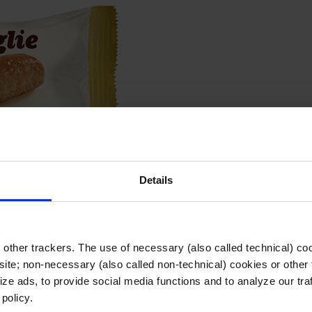
Details
other trackers. The use of necessary (also called technical) coo
pieni di deliziosa crema alla nocciola, sono dolcetti semplici ma golosi; 
ite; non-necessary (also called non-technical) cookies or other 
freschezza e l’integrità.
ze ads, to provide social media functions and to analyze our traf
 policy.