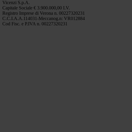
Vicenzi S.p.A.
Capitale Sociale € 3.900.000,00 I.V.
Registro Imprese di Verona n. 00227320231
C.C.I.A.A.114031-Meccanog.n: VR012884
Cod Fisc. e P.IVA n. 00227320231