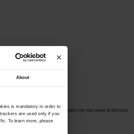
About
kies is mandatory in order to
lo snack ideale per una ricarica di energia o per una pausa di dolcezza
trackers are used only if you
fic. To learn more, please