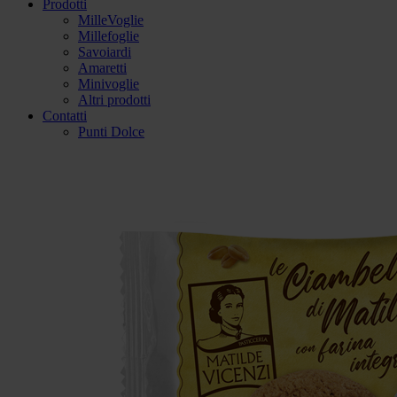
Prodotti
MilleVoglie
Millefoglie
Savoiardi
Amaretti
Minivoglie
Altri prodotti
Contatti
Punti Dolce