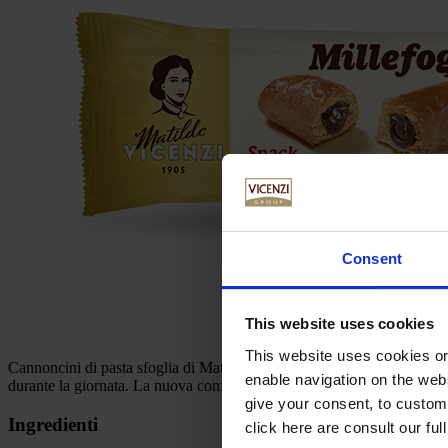
Consent
This website uses cookies
This website uses cookies or 
Cannoncini di pasta sfoglia di Matilde Vicenzi, friabili e croccanti, ri
enable navigation on the webs
durante la giornata. La nuova confezione salva sfoglia ne garantisce la 
give your consent, to customi
Ingredienti
click here are consult our full