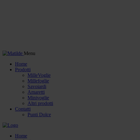
Menu
Home
Prodotti
MilleVoglie
Millefoglie
Savoiardi
Amaretti
Minivoglie
Altri prodotti
Contatti
Punti Dolce
Home