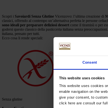
Scopri i
Savoiardi Senza Glutine
Vicenzovo: l’ultima creazione di
M
classici, offrendo al contempo un’alternativa perfetta le persone celia
sono ideali per preparare deliziosi dessert
come il tiramisù o per ess
godersi questo classico della pasticceria italiana senza preoccupazioni
italiana, pensato per tutti.
Ecco cosa li rende speciali:
Consent
This website uses cookies
This website uses cookies or 
enable navigation on the webs
give your consent, to customi
Senza glutine
click here are consult our full