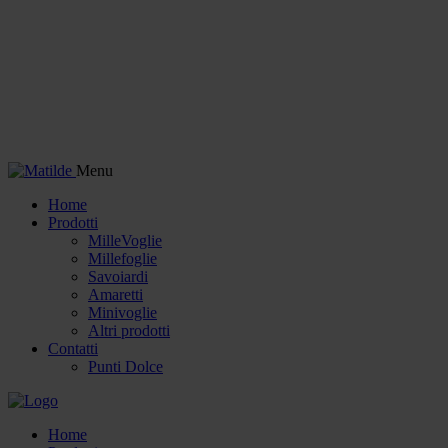
Menu
Home
Prodotti
MilleVoglie
Millefoglie
Savoiardi
Amaretti
Minivoglie
Altri prodotti
Contatti
Punti Dolce
Home