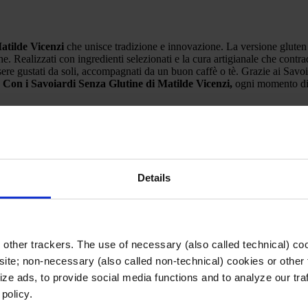
atilde Vicenzi
che unisce tradizione e innovazione. La versione gluten 
che. Realizzati con ingredienti selezionati e la cura artigianale che cont
ere gustati da soli, accompagnati da un buon caffè o tè. Grazie ai Savoi
.
Con i Savoiardi Senza Glutine di Matilde Vicenzi,
ogni momento dive
Details
other trackers. The use of necessary (also called technical) coo
ite; non-necessary (also called non-technical) cookies or other 
ze ads, to provide social media functions and to analyze our traf
 policy.