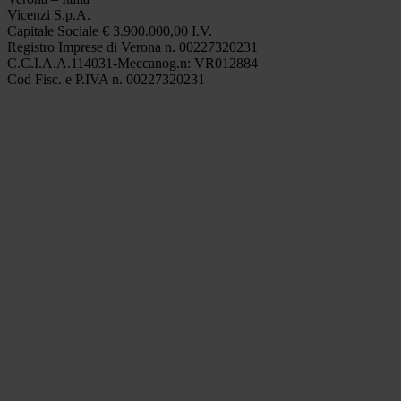
Vicenzi S.p.A.
Capitale Sociale € 3.900.000,00 I.V.
Registro Imprese di Verona n. 00227320231
C.C.I.A.A.114031-Meccanog.n: VR012884
Cod Fisc. e P.IVA n. 00227320231