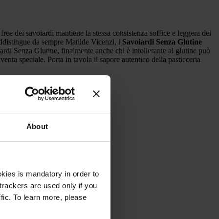
free dei savoiardi mantiene la stessa consistenza soffice e leggera dei
raddistingue da sempre Matilde Vicenzi, i
Savoiardi Senza Glutine
ardi Senza Glutine, finalmente anche chi è intollerante al glutine può
nta speciale. Porta in tavola il sapore autentico della pasticceria
About
kies is mandatory in order to
trackers are used only if you
fic. To learn more, please