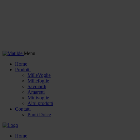
Menu
Home
Prodotti
MilleVoglie
Millefoglie
Savoiardi
Amaretti
Minivoglie
Altri prodotti
Contatti
Punti Dolce
Home