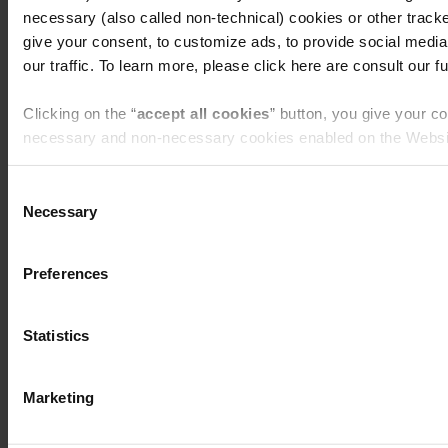
necessary (also called non-technical) cookies or other tracke
give your consent, to customize ads, to provide social media
our traffic. To learn more, please click here are consult our ful
Clicking on the “
accept all cookies
” button, you give your co
necessary and non-necessary cookies enabled on the Websi
Clicking on the “
give consent to the selected cookies
” but
Consent
to the use of the cookies that you selected by macro-area via
Necessary
Selection
given here below.
Preferences
Clicking the “
use necessary cookies only
” button or
clickin
you will continue to navigate on the Website and only the co
for that purpose will be used.
Statistics
Marketing