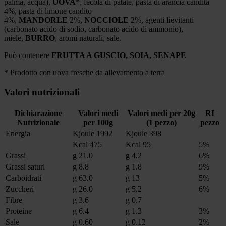
palma, acqua),
UOVA
*, fecola di patate, pasta di arancia candita
4%, pasta di limone candito
4%,
MANDORLE
2%,
NOCCIOLE
2%, agenti lievitanti
(carbonato acido di sodio, carbonato acido di ammonio),
miele,
BURRO
, aromi naturali, sale.
Può contenere
FRUTTA A GUSCIO, SOIA,
SENAPE
* Prodotto con uova fresche da allevamento a terra
Valori nutrizionali
Dichiarazione
Valori medi
Valori medi per 20g
RI
Nutrizionale
per 100g
(1 pezzo)
pezzo
Energia
Kjoule 1992
Kjoule 398
Kcal 475
Kcal 95
5%
Grassi
g 21.0
g 4.2
6%
Grassi saturi
g 8.8
g 1.8
9%
Carboidrati
g 63.0
g 13
5%
Zuccheri
g 26.0
g 5.2
6%
Fibre
g 3.6
g 0.7
Proteine
g 6.4
g 1.3
3%
Sale
g 0.60
g 0.12
2%